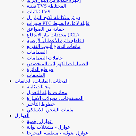
أجهزة حماية من التيار الزائد
تقنية TVS المختلطة
ثنائيات TVS
دوائر متكاملة لكبح التيار ال
فيوزات PTC قابلة لإعادة الضبط
حماية من الصواعق
محددات تيار الاندفاع (ICL)
قاطع دائرة الأعطال الأرضية (
مانعات اندفاع أنبوب التفريغ
الصمامات
حاملات الصمامات
الصمامات الكهربائية المتخصص
قواطع الدائرة
الملحقات
المحثات، الملفات، الخانقات
محاثات ثابتة
محاثات قابلة للتعديل
المصفوفات، محولات الإشارة
خطوط التأخير
ملفات الشحن اللاسلكي
العوازل
عوازل رقمية
عوازل - مشغلات بوابة
عوازل ضوئية - منطقية المخرجا