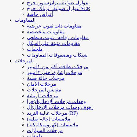
عوازل ضوئية - ترانزستور، خرج
عوازل ضوئية - ترياك، خرج SCR
أغراض خاصة
المقاومات
مقاومات ذات ثقوب عرضية
مقاومات متخصصة
مقاومات رقاقة - تثبيت سطحي
مقاومات مثبتة على الهيكل
ملحقات
شبكات ومصفوفات المقاومات
المرحلات
مرحلات طاقة، أكثر من ٢ أمبير
مرحلات إشارة، حتى ٢ أمبير
مرحلات حالة صلبة
مرحلات الأمان
مقابس المرحلات
مرحلات الريشة
وحدات مرحلات الإدخال/الإخرا
رفوف وحدات مرحلات الإدخال/ال
مرحلات عالية التردد (RF)
ملامسات (حالة صلبة)
ملامسات (كهروميكانيكية)
مرحلات السيارات
ملحقات