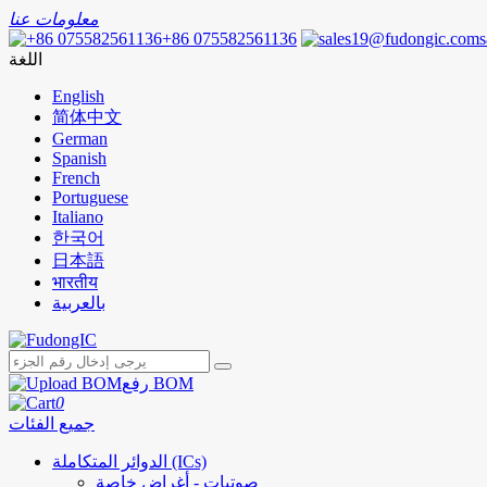
معلومات عنا
+86 075582561136
اللغة
English
简体中文
German
Spanish
French
Portuguese
Italiano
한국어
日本語
भारतीय
بالعربية
رفع BOM
0
جميع الفئات
الدوائر المتكاملة (ICs)
صوتيات - أغراض خاصة