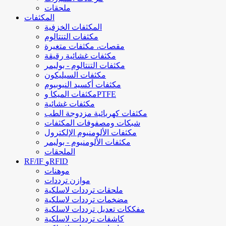
ملحقات
المكثفات
المكثفات الخزفية
مكثفات التنتالوم
مقصات، مكثفات متغيرة
مكثفات غشائية رقيقة
مكثفات التنتالوم - بوليمر
مكثفات السيليكون
مكثفات أكسيد النيوبيوم
مكثفات الميكا وPTFE
مكثفات غشائية
مكثفات كهربائية مزدوجة الطب
شبكات ومصفوفات المكثفات
مكثفات الألومنيوم الإلكترول
مكثفات الألومنيوم - بوليمر
الملحقات
RF/IF وRFID
موهنات
موازن ترددات
ملحقات ترددات لاسلكية
مضخمات ترددات لاسلكية
مفككات تعديل ترددات لاسلكية
كاشفات ترددات لاسلكية