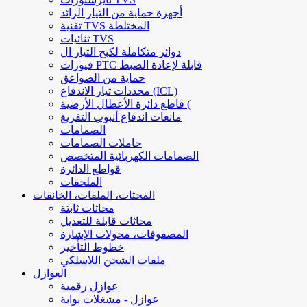
أجهزة حماية من التيار الزائد
تقنية TVS المختلطة
ثنائيات TVS
دوائر متكاملة لكبح التيار ال
فيوزات PTC قابلة لإعادة الضبط
حماية من الصواعق
محددات تيار الاندفاع (ICL)
قاطع دائرة الأعطال الأرضية (
مانعات اندفاع أنبوب التفريغ
الصمامات
حاملات الصمامات
الصمامات الكهربائية المتخصص
قواطع الدائرة
الملحقات
المحثات، الملفات، الخانقات
محاثات ثابتة
محاثات قابلة للتعديل
المصفوفات، محولات الإشارة
خطوط التأخير
ملفات الشحن اللاسلكي
العوازل
عوازل رقمية
عوازل - مشغلات بوابة