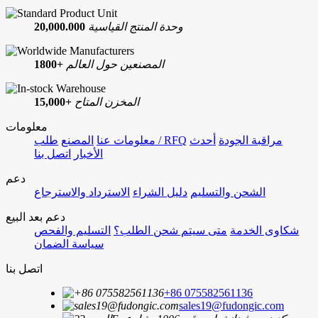
وحدة المنتج القياسية
20,000.000
المصنعين حول العالم
1800+
المخزن المتاح
15,000+
معلومات
مراقبة الجودة
أحدث
طلب / RFQ
معلومات عنا
المصنع
الأخبار
اتصل بنا
دعم
الشحن والتسليم
دليل الشراء
الاسترداد والاسترجاع
دعم بعد البيع
شكاوى الخدمة
متى سيتم شحن الطلب؟
التسليم والفحص
سياسة الضمان
اتصل بنا
+86 075582561136
sales19@fudongic.com