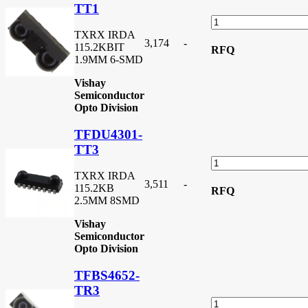
TT1
TXRX IRDA
3,174
-
115.2KBIT
RFQ
1.9MM 6-SMD
Vishay
Semiconductor
Opto Division
TFDU4301-
TT3
TXRX IRDA
3,511
-
115.2KB
RFQ
2.5MM 8SMD
Vishay
Semiconductor
Opto Division
TFBS4652-
TR3