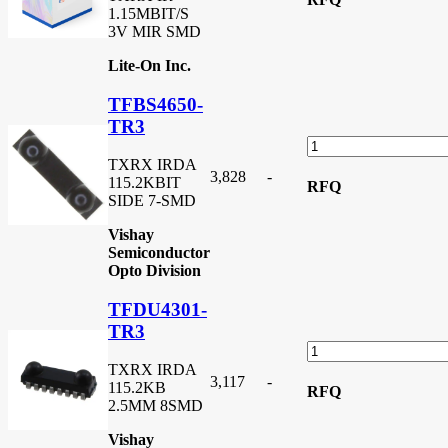
1.15MBIT/S
3V MIR SMD
Lite-On Inc.
TFBS4650-
TR3
TXRX IRDA
3,828
-
115.2KBIT
RFQ
SIDE 7-SMD
Vishay
Semiconductor
Opto Division
TFDU4301-
TR3
TXRX IRDA
3,117
-
115.2KB
RFQ
2.5MM 8SMD
Vishay