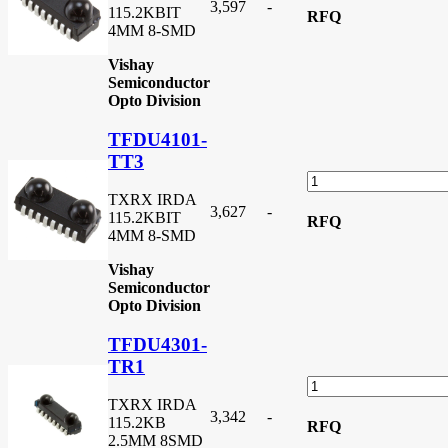
3,597
-
115.2KBIT
RFQ
4MM 8-SMD
Vishay
Semiconductor
Opto Division
TFDU4101-
TT3
TXRX IRDA
3,627
-
115.2KBIT
RFQ
4MM 8-SMD
Vishay
Semiconductor
Opto Division
TFDU4301-
TR1
TXRX IRDA
3,342
-
115.2KB
RFQ
2.5MM 8SMD