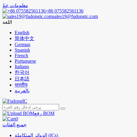
معلومات عنا
+86 075582561136
sales19@fudongic.com
اللغة
English
简体中文
German
Spanish
French
Portuguese
Italiano
한국어
日本語
भारतीय
بالعربية
رفع BOM
0
جميع الفئات
الدوائر المتكاملة (ICs)