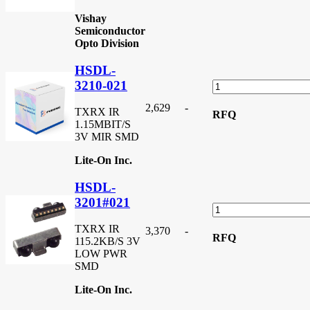
Vishay
Semiconductor
Opto Division
HSDL-
3210-021
2,629
-
TXRX IR
RFQ
1.15MBIT/S
3V MIR SMD
Lite-On Inc.
HSDL-
3201#021
TXRX IR
3,370
-
RFQ
115.2KB/S 3V
LOW PWR
SMD
Lite-On Inc.