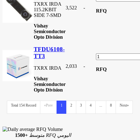
TXRX IRDA
3,522
-
115.2KBIT
RFQ
SIDE 7-SMD
Vishay
Semiconductor
Opto Division
TFDU6108-
TT3
2,033
-
TXRX IRDA
RFQ
Vishay
Semiconductor
Opto Division
Total 154 Record
«Prev
1
2
3
4
...
8
Next»
متوسط RFQ اليومي
1500+