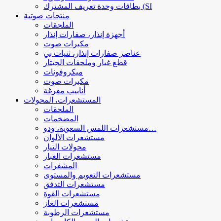
بطاقات وحدة تعريف المشترك (SI
منتجات صوتية
الملحقات
أجهزة إنذار، صفارات إنذار
مكبرات صوت
عناصر صفارات إنذار، ثنيات بي
قطع غيار وملحقات الجيتار
ميكروفونات
مكبرات صوت
أنابيب مفرغة
المستشعرات، المحولات
الملحقات
المضخمات
مستشعرات اللمس السعوية، ودو…
مستشعرات الألوان
محولات التيار
مستشعرات الغبار
المشفرات
مستشعرات التعويم والمستوى
مستشعرات التدفق
مستشعرات القوة
مستشعرات الغاز
مستشعرات الرطوبة