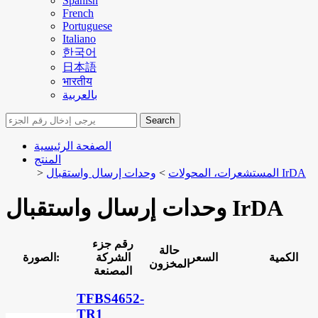
Spanish
French
Portuguese
Italiano
한국어
日本語
भारतीय
بالعربية
Search
الصفحة الرئيسية
المنتج
وحدات إرسال واستقبال IrDA
المستشعرات، المحولات
>
>
وحدات إرسال واستقبال IrDA
رقم جزء
حالة
الكمية
السعر
الشركة
الصورة:
المخزون
المصنعة
TFBS4652-
TR1