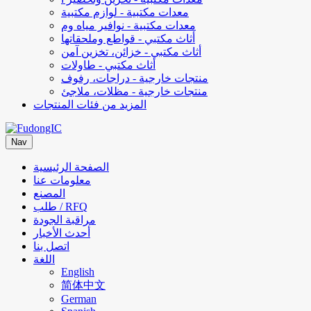
معدات مكتبية - لوازم مكتبية
معدات مكتبية - نوافير مياه وم
أثاث مكتبي - قواطع وملحقاتها
أثاث مكتبي - خزائن، تخزين آمن
أثاث مكتبي - طاولات
منتجات خارجية - دراجات، رفوف
منتجات خارجية - مظلات، ملاجئ
المزيد من فئات المنتجات
Nav
الصفحة الرئيسية
معلومات عنا
المصنع
طلب / RFQ
مراقبة الجودة
أحدث الأخبار
اتصل بنا
اللغة
English
简体中文
German