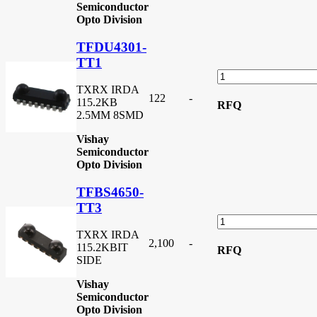
Semiconductor
Opto Division
TFDU4301-
TT1
TXRX IRDA
122
-
115.2KB
RFQ
2.5MM 8SMD
Vishay
Semiconductor
Opto Division
TFBS4650-
TT3
TXRX IRDA
2,100
-
115.2KBIT
RFQ
SIDE
Vishay
Semiconductor
Opto Division