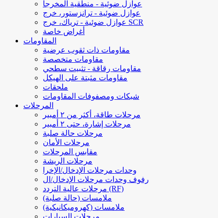
عوازل ضوئية - منطقية المخرجا
عوازل ضوئية - ترانزستور، خرج
عوازل ضوئية - ترياك، خرج SCR
أغراض خاصة
المقاومات
مقاومات ذات ثقوب عرضية
مقاومات متخصصة
مقاومات رقاقة - تثبيت سطحي
مقاومات مثبتة على الهيكل
ملحقات
شبكات ومصفوفات المقاومات
المرحلات
مرحلات طاقة، أكثر من ٢ أمبير
مرحلات إشارة، حتى ٢ أمبير
مرحلات حالة صلبة
مرحلات الأمان
مقابس المرحلات
مرحلات الريشة
وحدات مرحلات الإدخال/الإخرا
رفوف وحدات مرحلات الإدخال/ال
مرحلات عالية التردد (RF)
ملامسات (حالة صلبة)
ملامسات (كهروميكانيكية)
مرحلات السيارات