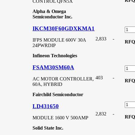
RFQ
CONTROL QFN5X
Alpha & Omega
Semiconductor Inc.
IKCM30F60GDXKMA1
2,833
-
IFPS MODULE 600V 30A
RFQ
24PWRDIP
Infineon Technologies
FSAM30SM60A
403
-
AC MOTOR CONTROLLER,
RFQ
60A, HYBRID
Fairchild Semiconductor
LD431650
2,832
-
RFQ
MODULE 1600 V 500AMP
Solid State Inc.