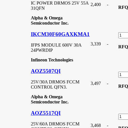
IC POWER DRMOS 25V 55A
2,400
-
RFQ
31QFN
Alpha & Omega
Semiconductor Inc.
IKCM30F60GAXKMA1
3,339
-
IFPS MODULE 600V 30A
RFQ
24PWRDIP
Infineon Technologies
AOZ5507QI
25V/30A DRMOS FCCM
3,497
-
RFQ
CONTROL QFN3.
Alpha & Omega
Semiconductor Inc.
AOZ5517QI
25V/60A DRMOS FCCM
3,468
-