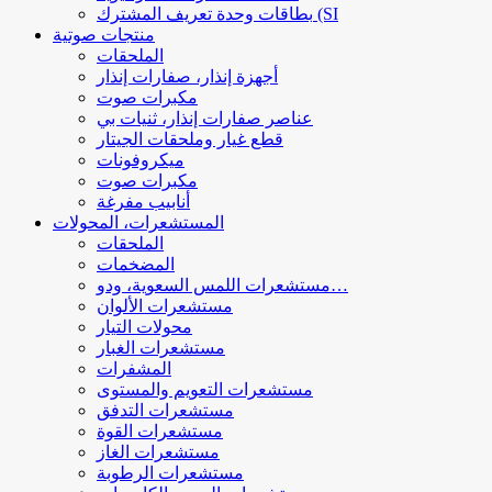
بطاقات وحدة تعريف المشترك (SI
منتجات صوتية
الملحقات
أجهزة إنذار، صفارات إنذار
مكبرات صوت
عناصر صفارات إنذار، ثنيات بي
قطع غيار وملحقات الجيتار
ميكروفونات
مكبرات صوت
أنابيب مفرغة
المستشعرات، المحولات
الملحقات
المضخمات
مستشعرات اللمس السعوية، ودو…
مستشعرات الألوان
محولات التيار
مستشعرات الغبار
المشفرات
مستشعرات التعويم والمستوى
مستشعرات التدفق
مستشعرات القوة
مستشعرات الغاز
مستشعرات الرطوبة