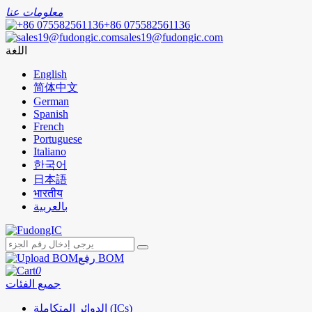
معلومات عنا
+86 075582561136
sales19@fudongic.com
اللغة
English
简体中文
German
Spanish
French
Portuguese
Italiano
한국어
日本語
भारतीय
بالعربية
رفع BOM
0
جميع الفئات
الدوائر المتكاملة (ICs)