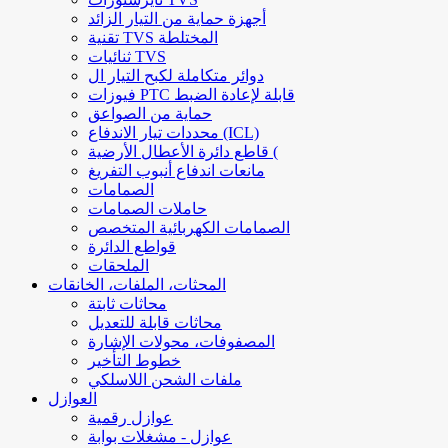
أجهزة حماية من التيار الزائد
تقنية TVS المختلطة
ثنائيات TVS
دوائر متكاملة لكبح التيار ال
فيوزات PTC قابلة لإعادة الضبط
حماية من الصواعق
محددات تيار الاندفاع (ICL)
قاطع دائرة الأعطال الأرضية (
مانعات اندفاع أنبوب التفريغ
الصمامات
حاملات الصمامات
الصمامات الكهربائية المتخصص
قواطع الدائرة
الملحقات
المحثات، الملفات، الخانقات
محاثات ثابتة
محاثات قابلة للتعديل
المصفوفات، محولات الإشارة
خطوط التأخير
ملفات الشحن اللاسلكي
العوازل
عوازل رقمية
عوازل - مشغلات بوابة