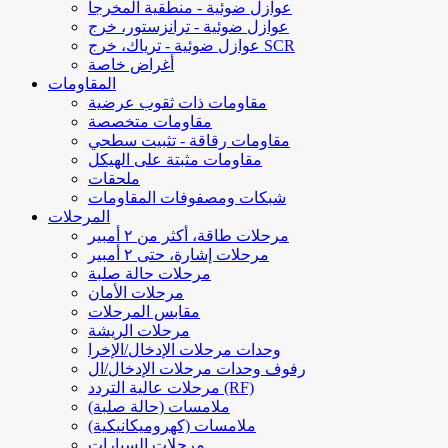
عوازل ضوئية - منطقية المخرجا
عوازل ضوئية - ترانزستور، خرج
عوازل ضوئية - ترياك، خرج SCR
أغراض خاصة
المقاومات
مقاومات ذات ثقوب عرضية
مقاومات متخصصة
مقاومات رقاقة - تثبيت سطحي
مقاومات مثبتة على الهيكل
ملحقات
شبكات ومصفوفات المقاومات
المرحلات
مرحلات طاقة، أكثر من ٢ أمبير
مرحلات إشارة، حتى ٢ أمبير
مرحلات حالة صلبة
مرحلات الأمان
مقابس المرحلات
مرحلات الريشة
وحدات مرحلات الإدخال/الإخرا
رفوف وحدات مرحلات الإدخال/ال
مرحلات عالية التردد (RF)
ملامسات (حالة صلبة)
ملامسات (كهروميكانيكية)
مرحلات السيارات