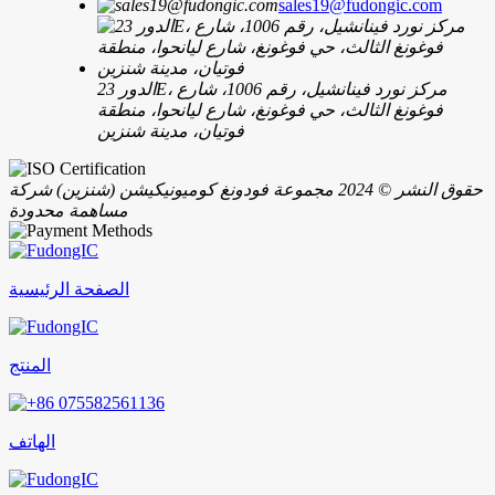
sales19@fudongic.com
الدور 23E، مركز نورد فينانشيل، رقم 1006، شارع
فوغونغ الثالث، حي فوغونغ، شارع ليانحوا، منطقة
فوتيان، مدينة شنزين
حقوق النشر © 2024 مجموعة فودونغ كوميونيكيشن (شنزين) شركة
مساهمة محدودة
الصفحة الرئيسية
المنتج
الهاتف