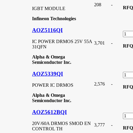
208
-
RFQ
IGBT MODULE
Infineon Technologies
AOZ5116QI
IC POWER DRMOS 25V 55A
3,701
-
RFQ
31QFN
Alpha & Omega
Semiconductor Inc.
AOZ5339QI
2,576
-
POWER IC DRMOS
RFQ
Alpha & Omega
Semiconductor Inc.
AOZ5612BQI
20V/60A DRMOS SMOD EN
3,777
-
RFQ
CONTROL TH