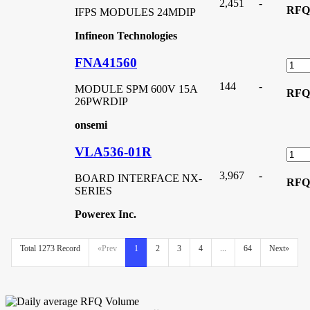
2,451
-
RFQ
IFPS MODULES 24MDIP
Infineon Technologies
FNA41560
144
-
MODULE SPM 600V 15A
RFQ
26PWRDIP
onsemi
VLA536-01R
3,967
-
BOARD INTERFACE NX-
RFQ
SERIES
Powerex Inc.
Total 1273 Record
«Prev
1
2
3
4
...
64
Next»