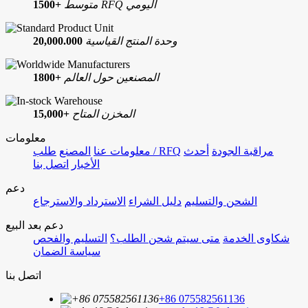
متوسط RFQ اليومي
1500+
وحدة المنتج القياسية
20,000.000
المصنعين حول العالم
1800+
المخزن المتاح
15,000+
معلومات
مراقبة الجودة
أحدث
طلب / RFQ
معلومات عنا
المصنع
الأخبار
اتصل بنا
دعم
الشحن والتسليم
دليل الشراء
الاسترداد والاسترجاع
دعم بعد البيع
شكاوى الخدمة
متى سيتم شحن الطلب؟
التسليم والفحص
سياسة الضمان
اتصل بنا
+86 075582561136