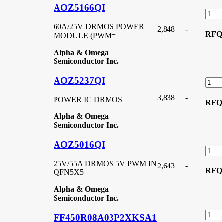
AOZ5166QI
60A/25V DRMOS POWER
2,848
-
RFQ
MODULE (PWM=
Alpha & Omega
Semiconductor Inc.
AOZ5237QI
3,838
-
POWER IC DRMOS
RFQ
Alpha & Omega
Semiconductor Inc.
AOZ5016QI
25V/55A DRMOS 5V PWM IN
2,643
-
RFQ
QFN5X5
Alpha & Omega
Semiconductor Inc.
FF450R08A03P2XKSA1