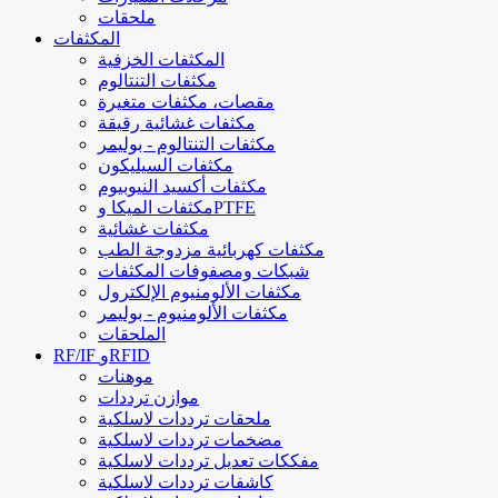
ملحقات
المكثفات
المكثفات الخزفية
مكثفات التنتالوم
مقصات، مكثفات متغيرة
مكثفات غشائية رقيقة
مكثفات التنتالوم - بوليمر
مكثفات السيليكون
مكثفات أكسيد النيوبيوم
مكثفات الميكا وPTFE
مكثفات غشائية
مكثفات كهربائية مزدوجة الطب
شبكات ومصفوفات المكثفات
مكثفات الألومنيوم الإلكترول
مكثفات الألومنيوم - بوليمر
الملحقات
RF/IF وRFID
موهنات
موازن ترددات
ملحقات ترددات لاسلكية
مضخمات ترددات لاسلكية
مفككات تعديل ترددات لاسلكية
كاشفات ترددات لاسلكية