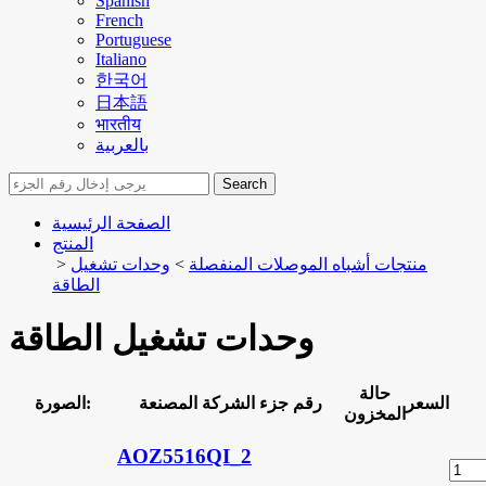
Spanish
French
Portuguese
Italiano
한국어
日本語
भारतीय
بالعربية
Search
الصفحة الرئيسية
المنتج
منتجات أشباه الموصلات المنفصلة
>
وحدات تشغيل
>
الطاقة
وحدات تشغيل الطاقة
حالة
السعر
رقم جزء الشركة المصنعة
الصورة:
المخزون
AOZ5516QI_2