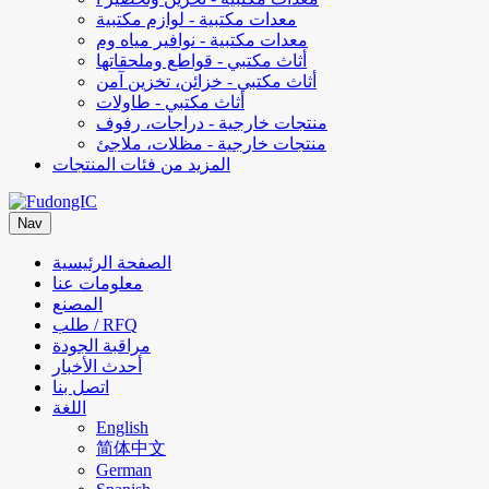
معدات مكتبية - لوازم مكتبية
معدات مكتبية - نوافير مياه وم
أثاث مكتبي - قواطع وملحقاتها
أثاث مكتبي - خزائن، تخزين آمن
أثاث مكتبي - طاولات
منتجات خارجية - دراجات، رفوف
منتجات خارجية - مظلات، ملاجئ
المزيد من فئات المنتجات
Nav
الصفحة الرئيسية
معلومات عنا
المصنع
طلب / RFQ
مراقبة الجودة
أحدث الأخبار
اتصل بنا
اللغة
English
简体中文
German