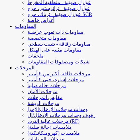
عوازل ضوئية - منطقية المخرجا
عوازل ضوئية - ترانزستور، خرج
عوازل ضوئية - ترياك، خرج SCR
أغراض خاصة
المقاومات
مقاومات ذات ثقوب عرضية
مقاومات متخصصة
مقاومات رقاقة - تثبيت سطحي
مقاومات مثبتة على الهيكل
ملحقات
شبكات ومصفوفات المقاومات
المرحلات
مرحلات طاقة، أكثر من ٢ أمبير
مرحلات إشارة، حتى ٢ أمبير
مرحلات حالة صلبة
مرحلات الأمان
مقابس المرحلات
مرحلات الريشة
وحدات مرحلات الإدخال/الإخرا
رفوف وحدات مرحلات الإدخال/ال
مرحلات عالية التردد (RF)
ملامسات (حالة صلبة)
ملامسات (كهروميكانيكية)
مرحلات السيارات