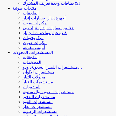
بطاقات وحدة تعريف المشترك (SI
منتجات صوتية
الملحقات
أجهزة إنذار، صفارات إنذار
مكبرات صوت
عناصر صفارات إنذار، ثنيات بي
قطع غيار وملحقات الجيتار
ميكروفونات
مكبرات صوت
أنابيب مفرغة
المستشعرات، المحولات
الملحقات
المضخمات
مستشعرات اللمس السعوية، ودو…
مستشعرات الألوان
محولات التيار
مستشعرات الغبار
المشفرات
مستشعرات التعويم والمستوى
مستشعرات التدفق
مستشعرات القوة
مستشعرات الغاز
مستشعرات الرطوبة