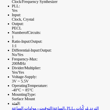
Clock/Frequency Synthesizer
PLL:
Yes
Input:
Clock, Crystal
Output:
PECL
NumberofCircuits:
1
Ratio-Input:Output:
1:1
Differential-Input:Output:
No/Yes
Frequency-Max:
200MHz
Divider/Multiplier:
Yes/Yes
Voltage-Supply:
3V ~ 5.5V
OperatingTemperature:
-40°C ~ 85°C
MountingType:
Surface Mount
الفئة:
الساعة/التوقيت - مولدات الساعة، PLL، التردد مُركِّبات