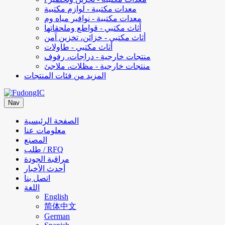
معدات مكتبية - لوازم مكتبية
معدات مكتبية - نوافير مياه وم
أثاث مكتبي - قواطع وملحقاتها
أثاث مكتبي - خزائن، تخزين آمن
أثاث مكتبي - طاولات
منتجات خارجية - دراجات، رفوف
منتجات خارجية - مظلات، ملاجئ
المزيد من فئات المنتجات
Nav
الصفحة الرئيسية
معلومات عنا
المصنع
طلب / RFQ
مراقبة الجودة
أحدث الأخبار
اتصل بنا
اللغة
English
简体中文
German