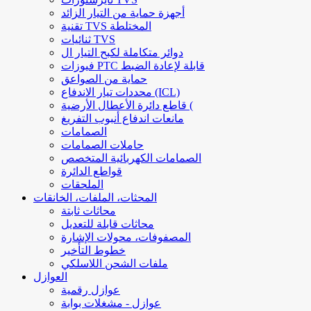
أجهزة حماية من التيار الزائد
تقنية TVS المختلطة
ثنائيات TVS
دوائر متكاملة لكبح التيار ال
فيوزات PTC قابلة لإعادة الضبط
حماية من الصواعق
محددات تيار الاندفاع (ICL)
قاطع دائرة الأعطال الأرضية (
مانعات اندفاع أنبوب التفريغ
الصمامات
حاملات الصمامات
الصمامات الكهربائية المتخصص
قواطع الدائرة
الملحقات
المحثات، الملفات، الخانقات
محاثات ثابتة
محاثات قابلة للتعديل
المصفوفات، محولات الإشارة
خطوط التأخير
ملفات الشحن اللاسلكي
العوازل
عوازل رقمية
عوازل - مشغلات بوابة