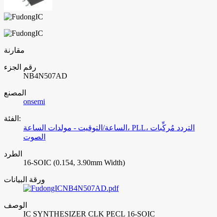
مقارنة
رقم الجزء
NB4N507AD
المصنع
onsemi
الفئة:
الساعة/التوقيت - مولدات الساعة، PLL، التردد مُركِّبات
الصوت
الطرد
16-SOIC (0.154, 3.90mm Width)
ورقة البيانات
NB4N507AD.pdf
الوصف
IC SYNTHESIZER CLK PECL 16-SOIC