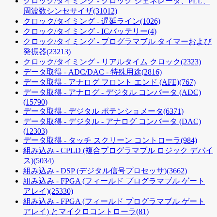
クロック/タイミング - クロック ジェネレータ、PLL、
周波数シンセサイザ
(31012)
クロック/タイミング - 遅延ライン
(1026)
クロック/タイミング - ICバッテリー
(4)
クロック/タイミング - プログラマブル タイマーおよび
発振器
(23213)
クロック/タイミング - リアルタイム クロック
(2323)
データ取得 - ADC/DAC - 特殊用途
(2816)
データ取得 - アナログ フロント エンド (AFE)
(767)
データ取得 - アナログ - デジタル コンバータ (ADC)
(15790)
データ取得 - デジタル ポテンショメータ
(6371)
データ取得 - デジタル - アナログ コンバータ (DAC)
(12303)
データ取得 - タッチ スクリーン コントローラ
(984)
組み込み - CPLD (複合プログラマブル ロジック デバイ
ス)
(5034)
組み込み - DSP (デジタル信号プロセッサ)
(3662)
組み込み - FPGA (フィールド プログラマブル ゲート
アレイ)
(25330)
組み込み - FPGA (フィールド プログラマブル ゲート
アレイ) とマイクロコントローラ
(81)