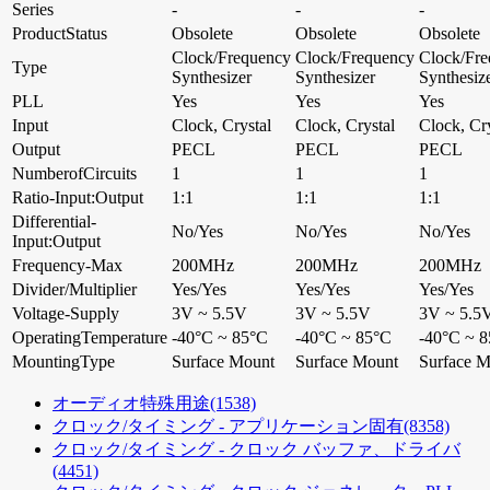
Series
-
-
-
ProductStatus
Obsolete
Obsolete
Obsolete
Clock/Frequency
Clock/Frequency
Clock/Fr
Type
Synthesizer
Synthesizer
Synthesiz
PLL
Yes
Yes
Yes
Input
Clock, Crystal
Clock, Crystal
Clock, Cry
Output
PECL
PECL
PECL
NumberofCircuits
1
1
1
Ratio-Input:Output
1:1
1:1
1:1
Differential-
No/Yes
No/Yes
No/Yes
Input:Output
Frequency-Max
200MHz
200MHz
200MHz
Divider/Multiplier
Yes/Yes
Yes/Yes
Yes/Yes
Voltage-Supply
3V ~ 5.5V
3V ~ 5.5V
3V ~ 5.5
OperatingTemperature
-40°C ~ 85°C
-40°C ~ 85°C
-40°C ~ 
MountingType
Surface Mount
Surface Mount
Surface 
オーディオ特殊用途
(1538)
クロック/タイミング - アプリケーション固有
(8358)
クロック/タイミング - クロック バッファ、ドライバ
(4451)