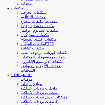
ملحقات
المكثفات
المكثفات الخزفية
مكثفات التنتالوم
مقصات، مكثفات متغيرة
مكثفات غشائية رقيقة
مكثفات التنتالوم - بوليمر
مكثفات السيليكون
مكثفات أكسيد النيوبيوم
مكثفات الميكا وPTFE
مكثفات غشائية
مكثفات كهربائية مزدوجة الطب
شبكات ومصفوفات المكثفات
مكثفات الألومنيوم الإلكترول
مكثفات الألومنيوم - بوليمر
الملحقات
RF/IF وRFID
موهنات
موازن ترددات
ملحقات ترددات لاسلكية
مضخمات ترددات لاسلكية
مفككات تعديل ترددات لاسلكية
كاشفات ترددات لاسلكية