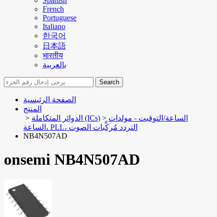
Spanish
French
Portuguese
Italiano
한국어
日本語
भारतीय
بالعربية
Search
الصفحة الرئيسية
المنتج
الساعة/التوقيت - مولدات
>
الدوائر المتكاملة (ICs)
>
الساعة، PLL، التردد مُركِّبات الصوت
NB4N507AD
onsemi NB4N507AD