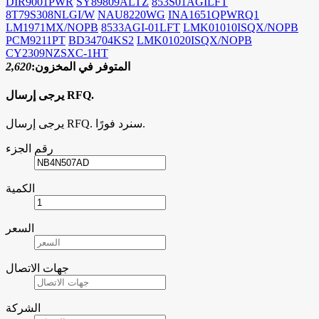
DIR9001PWR
SY89809ALTZ
853S01AGILFT
8T79S308NLGI/W
NAU8220WG
INA1651QPWRQ1
LM1971MX/NOPB
8533AGI-01LFT
LMK01010ISQX/NOPB
PCM9211PT
BD34704KS2
LMK01020ISQX/NOPB
CY2309NZSXC-1HT
المتوفر في المخزون:
2,620
يرجى إرسال RFQ.
يرجى إرسال RFQ. سنرد فورًا.
رقم الجزء
الكمية
السعر
جهات الاتصال
الشركة