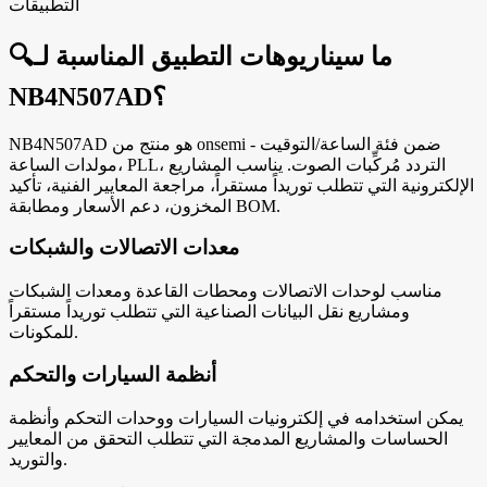
التطبيقات
ما سيناريوهات التطبيق المناسبة لـ
🔍
NB4N507AD؟
NB4N507AD هو منتج من onsemi ضمن فئة الساعة/التوقيت -
مولدات الساعة، PLL، التردد مُركِّبات الصوت. يناسب المشاريع
الإلكترونية التي تتطلب توريداً مستقراً، مراجعة المعايير الفنية، تأكيد
المخزون، دعم الأسعار ومطابقة BOM.
معدات الاتصالات والشبكات
مناسب لوحدات الاتصالات ومحطات القاعدة ومعدات الشبكات
ومشاريع نقل البيانات الصناعية التي تتطلب توريداً مستقراً
للمكونات.
أنظمة السيارات والتحكم
يمكن استخدامه في إلكترونيات السيارات ووحدات التحكم وأنظمة
الحساسات والمشاريع المدمجة التي تتطلب التحقق من المعايير
والتوريد.