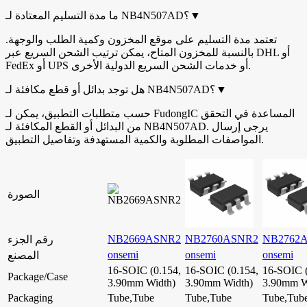
▼
ما مدة التسليم المعتادة لـ NB4N507AD؟
تعتمد مدة التسليم على موقع المخزون وكمية الطلب والوجهة.
بالنسبة للمخزون المتاح، يمكن ترتيب الشحن السريع عبر DHL أو
FedEx أو UPS أو خدمات الشحن السريع الدولية الأخرى.
▼
هل توجد بدائل أو قطع مكافئة لـ NB4N507AD؟
حسب متطلبات التطبيق، يمكن لـ FudongIC المساعدة في التحقق
من البدائل أو القطع المكافئة لـ NB4N507AD. يرجى إرسال
المواصفات المطلوبة والكمية المستهدفة وتفاصيل التطبيق.
الصورة
NB2669ASNR2
NB2760ASNR2
NB2762
رقم الجزء
onsemi
onsemi
onsemi
المصنع
16-SOIC (0.154,
16-SOIC (0.154,
16-SOIC (
Package/Case
3.90mm Width)
3.90mm Width)
3.90mm W
Packaging
Tube,Tube
Tube,Tube
Tube,Tub