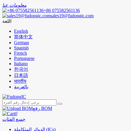
معلومات عنا
+86 075582561136
sales19@fudongic.com
اللغة
English
简体中文
German
Spanish
French
Portuguese
Italiano
한국어
日本語
भारतीय
بالعربية
رفع BOM
0
جميع الفئات
الدوائر المتكاملة (ICs)