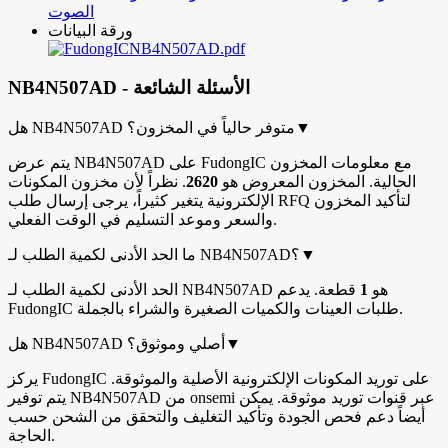
الصوت
ورقة البيانات
NB4N507AD.pdf
NB4N507AD - الأسئلة الشائعة
▼
هل NB4N507AD متوفر حالياً في المخزون؟
يتم عرض NB4N507AD على FudongIC مع معلومات المخزون
الحالية. المخزون المعروض هو
2620
. نظراً لأن مخزون المكونات
الإلكترونية يتغير كثيراً، يرجى إرسال طلب RFQ لتأكيد المخزون
والسعر وموعد التسليم في الوقت الفعلي.
▼
ما الحد الأدنى لكمية الطلب لـ NB4N507AD؟
الحد الأدنى لكمية الطلب لـ NB4N507AD هو
1
قطعة. يدعم
FudongIC طلبات العينات والكميات الصغيرة والشراء بالجملة.
▼
هل NB4N507AD أصلي وموثوق؟
يركز FudongIC على توريد المكونات الإلكترونية الأصلية والموثوقة.
يتم توفير NB4N507AD من onsemi عبر قنوات توريد موثوقة. يمكن
أيضاً دعم فحص الجودة وتأكيد التغليف والتحقق من الشحن حسب
الحاجة.