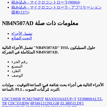
組み込み - マイクロコントローラ
(90064)
組み込み - マイクロコントローラ - アプリケーション
固有
(2371)
معلومات ذات صلة
NB4N507AD
تشمل الأجزاء
البحث الشائع
ISSI، حلول السيليكون
"NB4N507AD"
تشمل الأجزاء التالية
NB4N507AD.
المتكاملة في الشركة
رقم الجزء
المصنع
الطرد
الوصف
الأجزاء التالية هي أجزاء بحث شائعة في:
الساعة/التوقيت - مولدات
الساعة، PLL، التردد مُركِّبات الصوت.
CDC339DB
PCM2706PJT
MAX9310AEUP+T
SY89809ALTZ-
TR
CDC351IDW
8P34S1212NLGI8
ZL38051LDF1