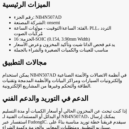
الميزات الرئيسية
رقم الجزء: NB4N507AD
الشركة المصنعة: onsemi
الفئة: الساعة/التوقيت - مولدات الساعة، PLL، التردد
مُركِّبات الصوت
الحزمة: 16-SOIC (0.154, 3.90mm Width)
يدعم فحص الداتا شيت وتأكيد المخزون وعرض الأسعار
مناسب للعينات والكميات الصغيرة والشراء بالجملة
مجالات التطبيق
يمكن استخدام NB4N507AD في أنظمة الاتصالات والأتمتة الصناعية
وإلكترونيات السيارات ومراكز البيانات والأنظمة المدمجة وتقنيات
الطاقة والتحكم وغيرها من المشاريع الإلكترونية.
الدعم في التوريد والدعم الفني
إذا كنت تبحث عن المخزون الحالي أو أسعار الكميات أو مدة التسليم
أو البدائل أو المستندات الفنية لـ NB4N507AD، يمكنك إرسال
استفسار عبر FudongIC. سيقدم فريقنا خطة توريد مناسبة بناءً على
سيناريو التطبيق ومتطلبات المعايير والحزمة وكمية الشراء.