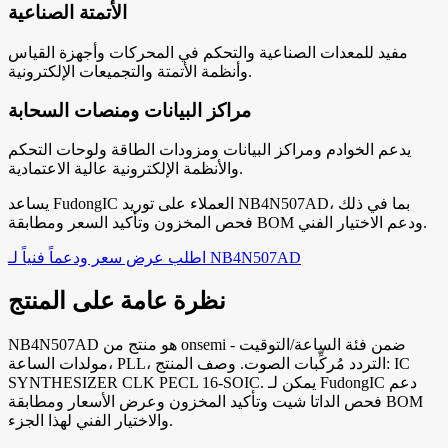
الأتمتة الصناعية
مفيد للمعدات الصناعية والتحكم في المحركات وأجهزة القياس
وأنظمة الأتمتة والتجميعات الإلكترونية.
مراكز البيانات ومنصات السحابة
يدعم الخوادم ومراكز البيانات ومزودات الطاقة ولوحات التحكم
والأنظمة الإلكترونية عالية الاعتمادية.
يساعد FudongIC العملاء على توريد NB4N507AD، بما في ذلك
فحص المخزون وتأكيد السعر ومطابقة BOM ودعم الاختيار الفني.
اطلب عرض سعر ودعماً فنياً لـ NB4N507AD
نظرة عامة على المنتج
NB4N507AD هو منتج من onsemi ضمن فئة الساعة/التوقيت -
مولدات الساعة، PLL، التردد مُركِّبات الصوت. وصف المنتج: IC
SYNTHESIZER CLK PECL 16-SOIC. يمكن لـ FudongIC دعم
فحص الداتا شيت وتأكيد المخزون وعرض الأسعار ومطابقة BOM
والاختيار الفني لهذا الجزء.